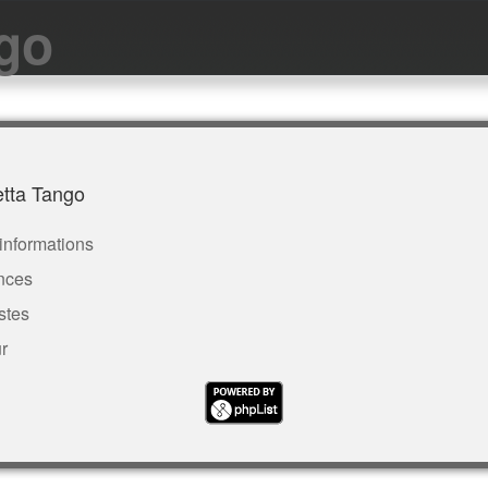
go
tta Tango
d'informations
ences
stes
r